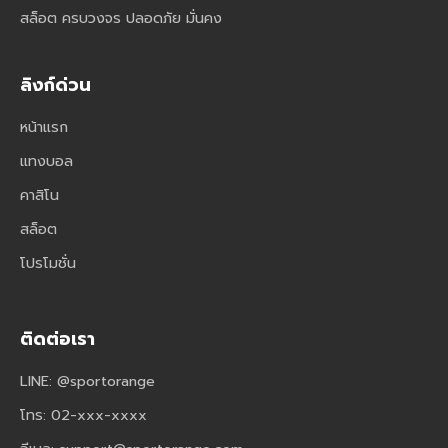
สล็อต ครบวงจร ปลอดภัย มั่นคง
ลิงก์ด่วน
หน้าแรก
แทงบอล
คาสิโน
สล็อต
โปรโมชั่น
ติดต่อเรา
LINE: @sportorange
โทร: 02-xxx-xxxx