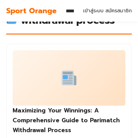
Sport Orange
เข้าสู่ระบบ
สมัครสมาชิก
withdrawal process
Maximizing Your Winnings: A
Comprehensive Guide to Parimatch
Withdrawal Process