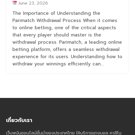
June 23, 2026
The Importance of Understanding the
Parimatch Withdrawal Process When it comes
to online betting, one of the critical aspects
that every player should master is the
withdrawal process. Parimatch, a leading online
betting platform, offers a seamless withdrawal
experience for its users. Understanding how to
withdraw your winnings efficiently can...
เกี่ยวกับเรา
เว็บพนันออนไลน์ชั้นนำของประเทศไทย ให้บริการแทงบอล คาสิโน