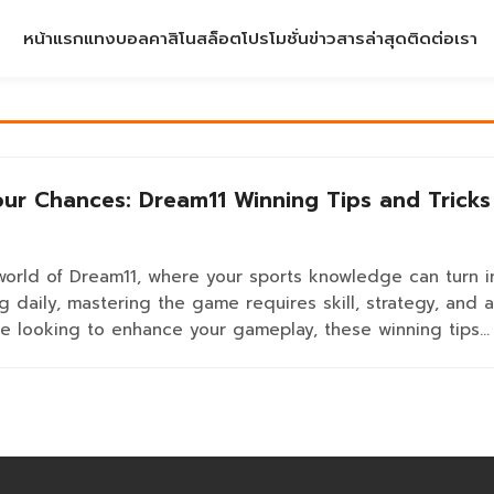
หน้าแรก
แทงบอล
คาสิโน
สล็อต
โปรโมชั่น
ข่าวสารล่าสุด
ติดต่อเรา
our Chances: Dream11 Winning Tips and Trick
rld of Dream11, where your sports knowledge can turn int
ng daily, mastering the game requires skill, strategy, and
e looking to enhance your gameplay, these winning tips...