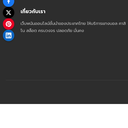
เกี่ยวกับเรา
เว็บพนันออนไลน์ชั้นนำของประเทศไทย ให้บริการแทงบอล คาสิ
โน สล็อต ครบวงจร ปลอดภัย มั่นคง