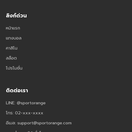
ลิงก์ด่วน
หน้าแรก
แทงบอล
คาสิโน
สล็อต
โปรโมชั่น
ติดต่อเรา
LINE: @sportorange
โทร: 02-xxx-xxxx
อีเมล:
support@sportorange.com