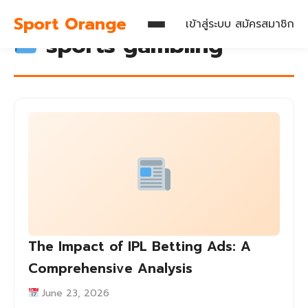
Sport Orange
เข้าสู่ระบบ
สมัครสมาชิก
sports gambling
The Impact of IPL Betting Ads: A
Comprehensive Analysis
June 23, 2026