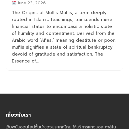
June 23, 2026
The Origins of Muflis Muflis, a term deeply
rooted in Islamic teachings, transcends mere
financial status to encompass a holistic state
of humility and contentment. Derived from the
Arabic word ‘Aflas,’ meaning destitute or poor,
muflis signifies a state of spiritual bankruptcy
devoid of gratitude and satisfaction. The
Essence of...
เกี่ยวกับเรา
เว็บพนันออนไลน์ชั้นนำของประเทศไทย ให้บริการแทงบอล คาสิโน