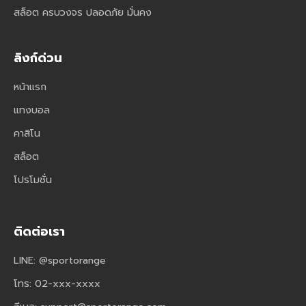
สล็อต ครบวงจร ปลอดภัย มั่นคง
ลิงก์ด่วน
หน้าแรก
แทงบอล
คาสิโน
สล็อต
โปรโมชั่น
ติดต่อเรา
LINE: @sportorange
โทร: 02-xxx-xxxx