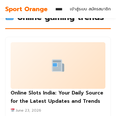
Sport Orange
เข้าสู่ระบบ
สมัครสมาชิก
online gaming trends
Online Slots India: Your Daily Source
for the Latest Updates and Trends
June 23, 2026