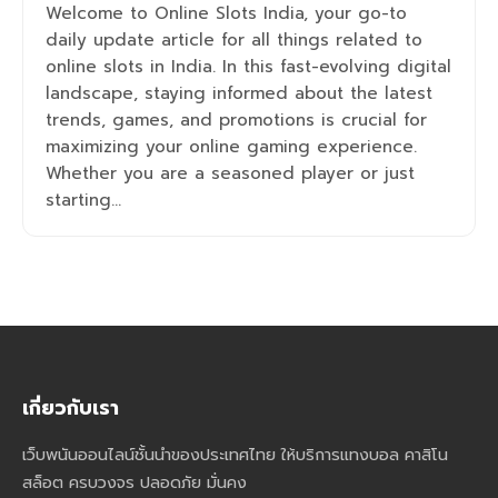
Welcome to Online Slots India, your go-to
daily update article for all things related to
online slots in India. In this fast-evolving digital
landscape, staying informed about the latest
trends, games, and promotions is crucial for
maximizing your online gaming experience.
Whether you are a seasoned player or just
starting...
เกี่ยวกับเรา
เว็บพนันออนไลน์ชั้นนำของประเทศไทย ให้บริการแทงบอล คาสิโน
สล็อต ครบวงจร ปลอดภัย มั่นคง