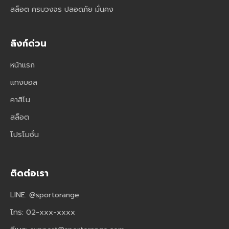
สล็อต ครบวงจร ปลอดภัย มั่นคง
ลิงก์ด่วน
หน้าแรก
แทงบอล
คาสิโน
สล็อต
โปรโมชั่น
ติดต่อเรา
LINE: @sportorange
โทร: 02-xxx-xxxx