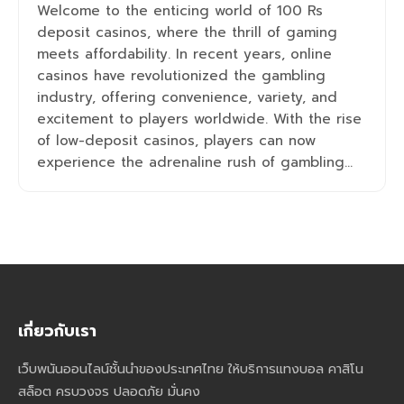
Welcome to the enticing world of 100 Rs
deposit casinos, where the thrill of gaming
meets affordability. In recent years, online
casinos have revolutionized the gambling
industry, offering convenience, variety, and
excitement to players worldwide. With the rise
of low-deposit casinos, players can now
experience the adrenaline rush of gambling...
เกี่ยวกับเรา
เว็บพนันออนไลน์ชั้นนำของประเทศไทย ให้บริการแทงบอล คาสิโน
สล็อต ครบวงจร ปลอดภัย มั่นคง