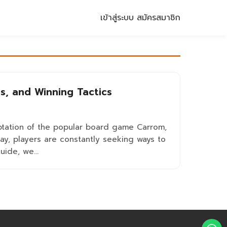
เข้าสู่ระบบ
สมัครสมาชิก
s, and Winning Tactics
aptation of the popular board game Carrom,
ay, players are constantly seeking ways to
ide, we...