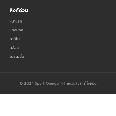
ลิงก์ด่วน
หน้าแรก
แทงบอล
คาสิโน
สล็อต
โปรโมชั่น
© 2024 Sport Orange TH. สงวนลิขสิทธิ์ทั้งหมด