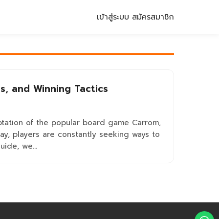
เข้าสู่ระบบ
สมัครสมาชิก
s, and Winning Tactics
aptation of the popular board game Carrom,
ay, players are constantly seeking ways to
ide, we...