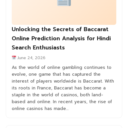
Unlocking the Secrets of Baccarat
Online Prediction Analysis for Hindi
Search Enthusiasts
June 24, 2026
As the world of online gambling continues to
evolve, one game that has captured the
interest of players worldwide is Baccarat. With
its roots in France, Baccarat has become a
staple in the world of casinos, both land-
based and online. In recent years, the rise of
online casinos has made...