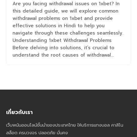
Are you facing withdrawal issues on 1xbet? In
this detailed guide, we will explore common
withdrawal problems on 1xbet and provide
effective solutions in Hindi to help you
navigate through these challenges seamlessly.
Understanding 1xbet Withdrawal Problems
Before delving into solutions, it’s crucial to
understand the root causes of withdrawal...
เกี่ยวกับเรา
เว็บพนันออนไลน์ชั้นนำของประเทศไทย ให้บริการแทงบอล คาสิโน
สล็อต ครบวงจร ปลอดภัย มั่นคง