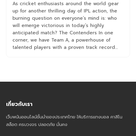
As cricket enthusiasts around the world gear
up for another thrilling day of IPL action, the
burning question on everyone’s mind is: who
will emerge victorious in today’s highly
anticipated match? The Contenders In one
corner, we have Team A, a powerhouse of
talented players with a proven track record...
เกี่ยวกับเรา
เว็บพนันออนไลน์ชั้นนำของประเทศไทย ให้บริการแทงบอล คาสิโน
สล็อต ครบวงจร ปลอดภัย มั่นคง