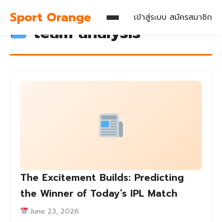
Sport Orange
เข้าสู่ระบบ
สมัครสมาชิก
team analysis
The Excitement Builds: Predicting
the Winner of Today’s IPL Match
June 23, 2026