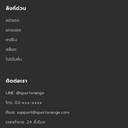
ลิงก์ด่วน
หน้าแรก
แทงบอล
คาสิโน
สล็อต
โปรโมชั่น
ติดต่อเรา
LINE: @sportorange
โทร: 02-xxx-xxxx
อีเมล:
support@sportorange.com
เวลาทำการ: 24 ชั่วโมง