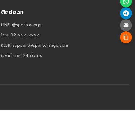
ติดต่อเรา
LINE: @sportorange
โทร: 02-xxx-xxxx
อีเมล:
support@sportorange.com
เวลาทำการ: 24 ชั่วโมง