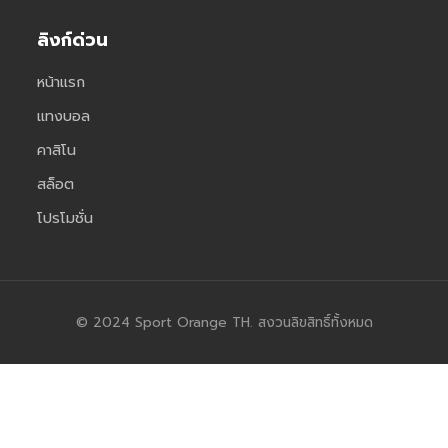
ลิงก์ด่วน
หน้าแรก
แทงบอล
คาสิโน
สล็อต
โปรโมชั่น
© 2024 Sport Orange TH. สงวนลิขสิทธิ์ทั้งหมด