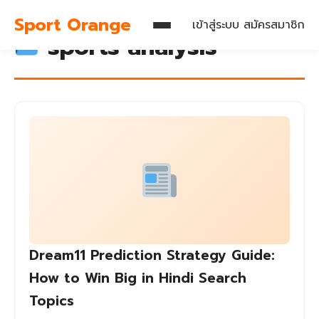
Sport Orange
เข้าสู่ระบบ
สมัครสมาชิก
sports analysis
Dream11 Prediction Strategy Guide:
How to Win Big in Hindi Search
Topics