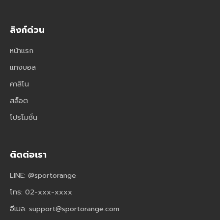
ลิงก์ด่วน
หน้าแรก
แทงบอล
คาสิโน
สล็อต
โปรโมชั่น
ติดต่อเรา
LINE: @sportorange
โทร: 02-xxx-xxxx
อีเมล:
support@sportorange.com