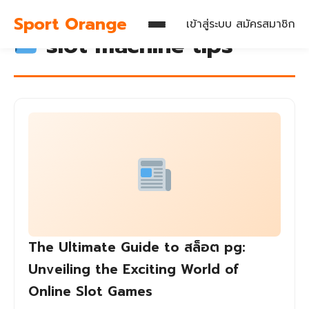
Sport Orange
เข้าสู่ระบบ
สมัครสมาชิก
slot machine tips
The Ultimate Guide to สล็อต pg:
Unveiling the Exciting World of
Online Slot Games