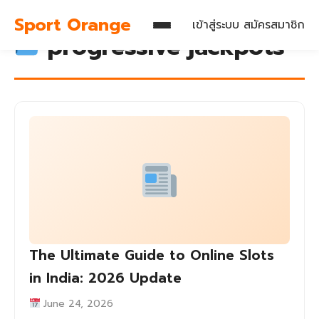
Sport Orange
เข้าสู่ระบบ
สมัครสมาชิก
progressive jackpots
The Ultimate Guide to Online Slots
in India: 2026 Update
June 24, 2026