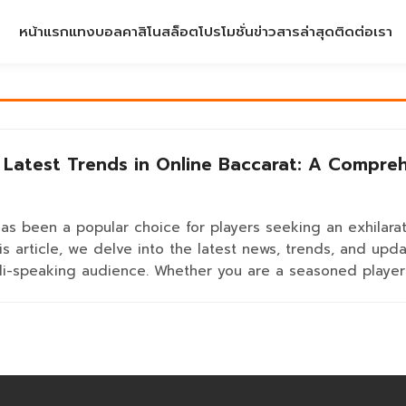
หน้าแรก
แทงบอล
คาสิโน
สล็อต
โปรโมชั่น
ข่าวสารล่าสุด
ติดต่อเรา
 Latest Trends in Online Baccarat: A Compreh
has been a popular choice for players seeking an exhilara
his article, we delve into the latest news, trends, and upd
di-speaking audience. Whether you are a seasoned player 