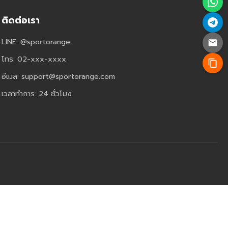
ติดต่อเรา
LINE: @sportorange
โทร: 02-xxx-xxxx
อีเมล:
support@sportorange.com
เวลาทำการ: 24 ชั่วโมง