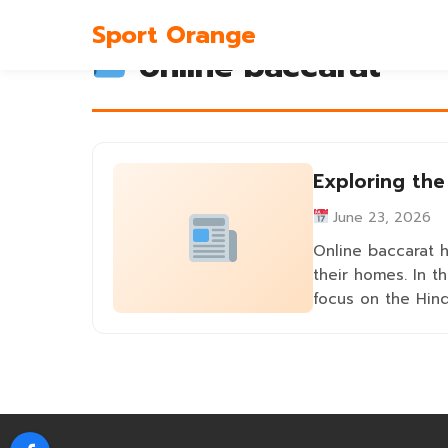
Sport Orange
online baccarat
Exploring the
June 23, 2026
Online baccarat 
their homes. In t
focus on the Hin