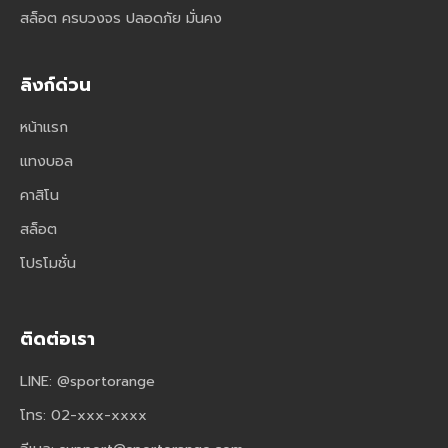
สล็อต ครบวงจร ปลอดภัย มั่นคง
ลิงก์ด่วน
หน้าแรก
แทงบอล
คาสิโน
สล็อต
โปรโมชั่น
ติดต่อเรา
LINE: @sportorange
โทร: 02-xxx-xxxx