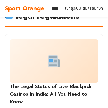
Sport Orange
เข้าสู่ระบบ
สมัครสมาชิก
legal regulations
The Legal Status of Live Blackjack
Casinos in India: All You Need to
Know