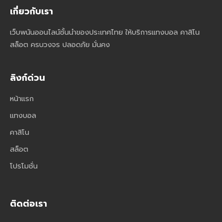
เกี่ยวกับเรา
เว็บพนันออนไลน์ชั้นนำของประเทศไทย ให้บริการแทงบอล คาสิโน
สล็อต ครบวงจร ปลอดภัย มั่นคง
ลิงก์ด่วน
หน้าแรก
แทงบอล
คาสิโน
สล็อต
โปรโมชั่น
ติดต่อเรา