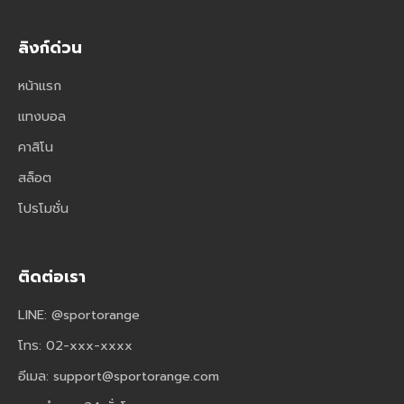
ลิงก์ด่วน
หน้าแรก
แทงบอล
คาสิโน
สล็อต
โปรโมชั่น
ติดต่อเรา
LINE: @sportorange
โทร: 02-xxx-xxxx
อีเมล:
support@sportorange.com