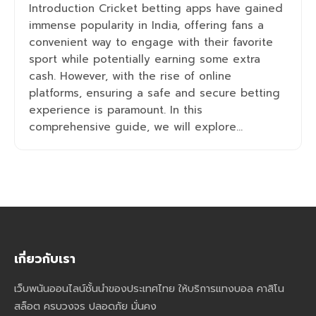
Introduction Cricket betting apps have gained
immense popularity in India, offering fans a
convenient way to engage with their favorite
sport while potentially earning some extra
cash. However, with the rise of online
platforms, ensuring a safe and secure betting
experience is paramount. In this
comprehensive guide, we will explore...
เกี่ยวกับเรา
เว็บพนันออนไลน์ชั้นนำของประเทศไทย ให้บริการแทงบอล คาสิโน
สล็อต ครบวงจร ปลอดภัย มั่นคง