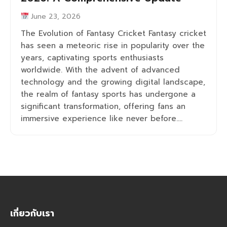
June 23, 2026
The Evolution of Fantasy Cricket Fantasy cricket
has seen a meteoric rise in popularity over the
years, captivating sports enthusiasts
worldwide. With the advent of advanced
technology and the growing digital landscape,
the realm of fantasy sports has undergone a
significant transformation, offering fans an
immersive experience like never before....
เกี่ยวกับเรา