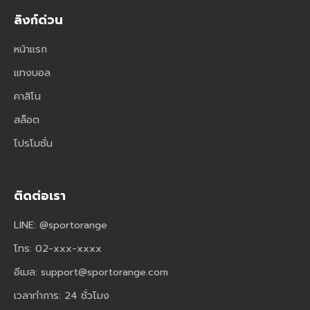
ลิงก์ด่วน
หน้าแรก
แทงบอล
คาสิโน
สล็อต
โปรโมชั่น
ติดต่อเรา
LINE: @sportorange
โทร: 02-xxx-xxxx
อีเมล:
support@sportorange.com
เวลาทำการ: 24 ชั่วโมง