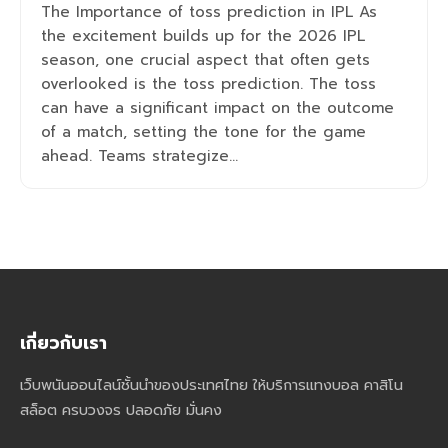
The Importance of toss prediction in IPL As
the excitement builds up for the 2026 IPL
season, one crucial aspect that often gets
overlooked is the toss prediction. The toss
can have a significant impact on the outcome
of a match, setting the tone for the game
ahead. Teams strategize...
เกี่ยวกับเรา
เว็บพนันออนไลน์ชั้นนำของประเทศไทย ให้บริการแทงบอล คาสิโน
สล็อต ครบวงจร ปลอดภัย มั่นคง