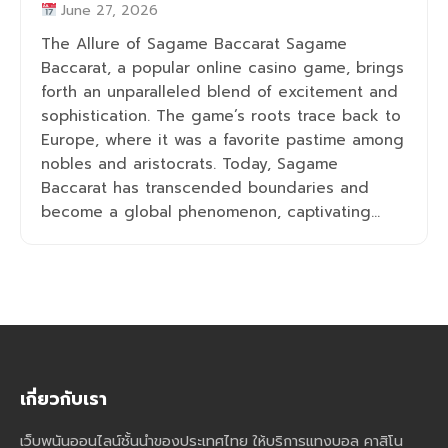
June 27, 2026
The Allure of Sagame Baccarat Sagame
Baccarat, a popular online casino game, brings
forth an unparalleled blend of excitement and
sophistication. The game’s roots trace back to
Europe, where it was a favorite pastime among
nobles and aristocrats. Today, Sagame
Baccarat has transcended boundaries and
become a global phenomenon, captivating...
เกี่ยวกับเรา
เว็บพนันออนไลน์ชั้นนำของประเทศไทย ให้บริการแทงบอล คาสิโน