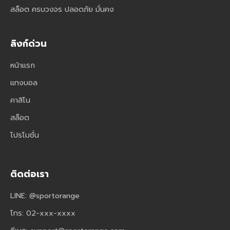
สล็อต ครบวงจร ปลอดภัย มั่นคง
ลิงก์ด่วน
หน้าแรก
แทงบอล
คาสิโน
สล็อต
โปรโมชั่น
ติดต่อเรา
LINE: @sportorange
โทร: 02-xxx-xxxx