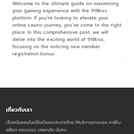
Welcome to the ultimate guide on maximizing
your gaming experience with the 918kiss
platform. If you’re looking to elevate your
online casino journey, you’ve come to the right
place. In this comprehensive post, we will
delve into the exciting world of 918kiss,
focusing on the enticing new member
registration bonus...
เกี่ยวกับเรา
เว็บพนันออนไลน์ชั้นนำของประเทศไทย ให้บริการแทงบอล คาสิโน
สล็อต ครบวงจร ปลอดภัย มั่นคง