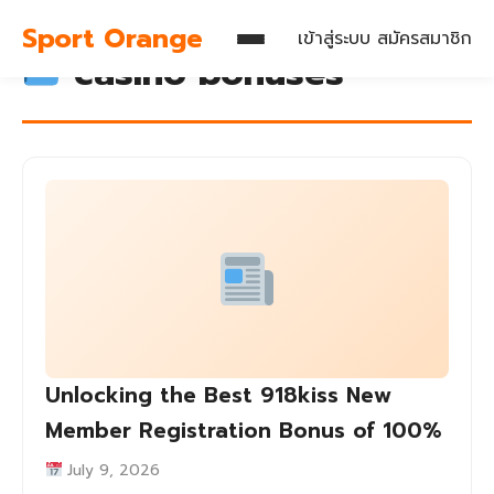
Sport Orange
เข้าสู่ระบบ
สมัครสมาชิก
casino bonuses
Unlocking the Best 918kiss New
Member Registration Bonus of 100%
July 9, 2026