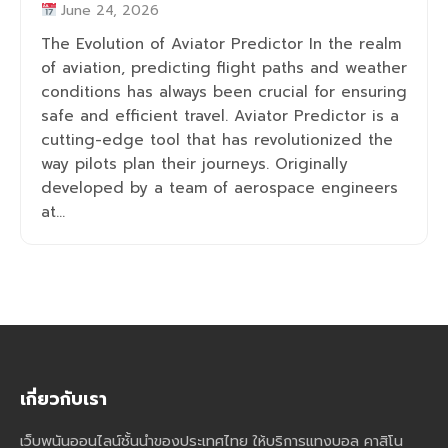
June 24, 2026
The Evolution of Aviator Predictor In the realm
of aviation, predicting flight paths and weather
conditions has always been crucial for ensuring
safe and efficient travel. Aviator Predictor is a
cutting-edge tool that has revolutionized the
way pilots plan their journeys. Originally
developed by a team of aerospace engineers
at...
เกี่ยวกับเรา
เว็บพนันออนไลน์ชั้นนำของประเทศไทย ให้บริการแทงบอล คาสิโน