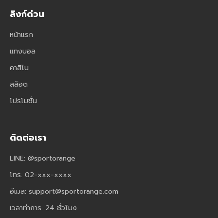
ลิงก์ด่วน
หน้าแรก
แทงบอล
คาสิโน
สล็อต
โปรโมชั่น
ติดต่อเรา
LINE: @sportorange
โทร: 02-xxx-xxxx
อีเมล:
support@sportorange.com
เวลาทำการ: 24 ชั่วโมง