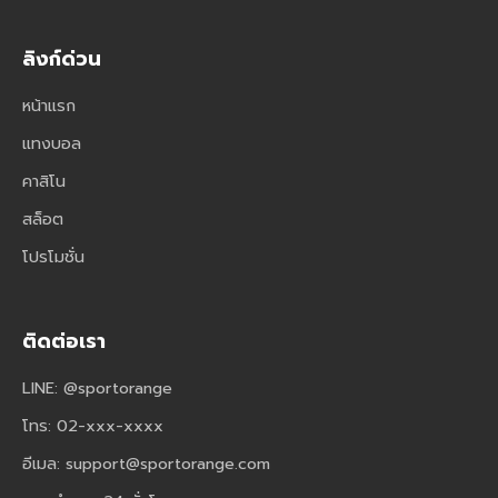
ลิงก์ด่วน
หน้าแรก
แทงบอล
คาสิโน
สล็อต
โปรโมชั่น
ติดต่อเรา
LINE: @sportorange
โทร: 02-xxx-xxxx
อีเมล:
support@sportorange.com