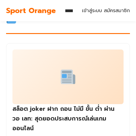
Sport Orange
เข้าสู่ระบบ
สมัครสมาชิก
สล็อต joker ฝาก ถอน ไม่มี ขั้น ต่ํา ผ่าน
วอ เลท: สุดยอดประสบการณ์เล่นเกม
ออนไลน์