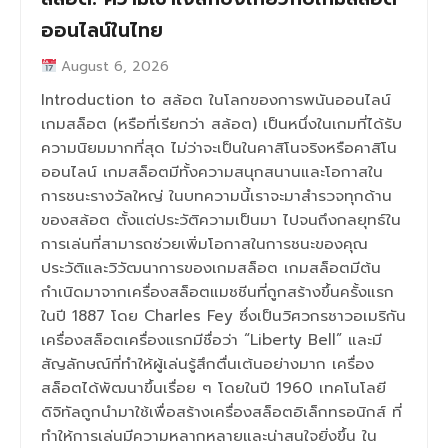
ออนไลน์ในไทย
August 6, 2026
Introduction to สล้อต ในโลกของการพนันออนไลน์
เกมสล็อต (หรือที่เรียกว่า สล้อต) เป็นหนึ่งในเกมที่ได้รับ
ความนิยมมากที่สุด ไม่ว่าจะเป็นในคาสิโนจริงหรือคาสิโน
ออนไลน์ เกมสล็อตมีทั้งความสนุกสนานและโอกาสใน
การชนะรางวัลใหญ่ ในบทความนี้เราจะมาสำรวจทุกด้าน
ของสล้อต ตั้งแต่ประวัติความเป็นมา ไปจนถึงกลยุทธ์ใน
การเล่นที่สามารถช่วยเพิ่มโอกาสในการชนะของคุณ
ประวัติและวิวัฒนาการของเกมสล็อต เกมสล็อตมีต้น
กำเนิดมาจากเครื่องสล็อตแมชชีนที่ถูกสร้างขึ้นครั้งแรก
ในปี 1887 โดย Charles Fey ซึ่งเป็นวิศวกรชาวอเมริกัน
เครื่องสล็อตเครื่องแรกมีชื่อว่า “Liberty Bell” และมี
สัญลักษณ์ที่ทำให้ผู้เล่นรู้สึกตื่นเต้นอย่างมาก เครื่อง
สล็อตได้พัฒนาขึ้นเรื่อย ๆ โดยในปี 1960 เทคโนโลยี
ดิจิทัลถูกนำมาใช้เพื่อสร้างเครื่องสล็อตอิเล็กทรอนิกส์ ที่
ทำให้การเล่นมีความหลากหลายและน่าสนใจยิ่งขึ้น ใน