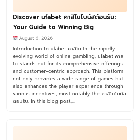
Discover ufabet คาสิโนโบนัสต้อนรับ:
Your Guide to Winning Big
August 6, 2026
Introduction to ufabet คาสิโน In the rapidly
evolving world of online gambling, ufabet คาสิ
โน stands out for its comprehensive offerings
and customer-centric approach. This platform
not only provides a wide range of games but
also enhances the player experience through
various incentives, most notably the คาสิโนโบนัส
ต้อนรับ. In this blog post,...